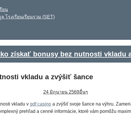
รียน
ูล โรงเรียนเรียนรวม (SET)
ko získať bonusy bez nutnosti vkladu 
nosti vkladu a zvýšiť šance
24 มิถุนายน 2569
อื่นๆ
nosti vkladu v
gdf casino
a zvýšiť svoje šance na výhru. Zameri
 komplexný prehľad a cenné informácie, ktoré vám pomôžu maxima