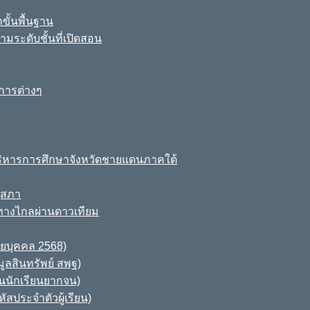
ขั้นพื้นฐาน
มระดับชั้นที่เปิดสอน
การต่างๆ
ิหารการศึกษาจังหวัดชายแดนภาคใต้
ุสภา
ทางไกลผ่านดาวเทียม
ายบุคคล 2568)
ูลสินทรัพย์ สพฐ)
านนักเรียนยากจน)
สประจำตัวผู้เรียน)