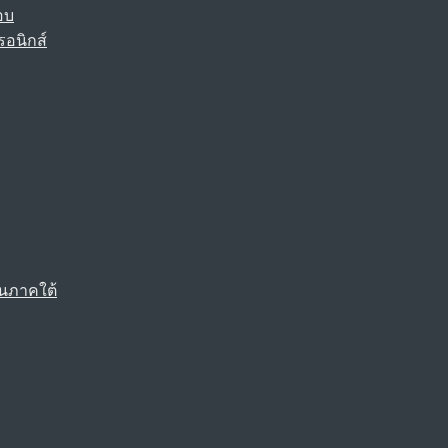
อบ
รอนิกส์
นภาคใต้