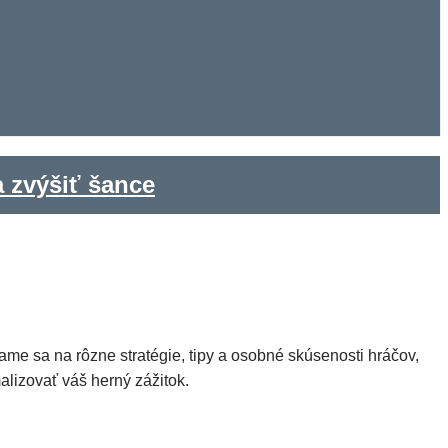
a zvýšiť šance
ame sa na rôzne stratégie, tipy a osobné skúsenosti hráčov,
lizovať váš herný zážitok.