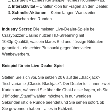
Echtheit
– Echtes Kartenspiel, echtes Roulette‑Rad.
Interaktivität
– Chatfunktion für Fragen an den Dealer.
Schnelle Aktionen
– Keine langen Wartezeiten
zwischen den Runden.
Industry Secret:
Die meisten Live‑Dealer‑Spiele bei
Crazybuzzer Casino nutzen HD‑Streaming mit
1080p‑Qualität, was ein klares Bild und flüssige Bildraten
garantiert – ein echter Pluspunkt gegenüber vielen
Wettbewerbern.
Beispiel für ein Live‑Dealer‑Spiel
Stellen Sie sich vor, Sie setzen 20 € auf die „Blackjack“-
Tischvariante „Classic Blackjack“. Der Dealer teilt Ihnen zwei
Karten aus, während Sie über die Chat‑Leiste fragen, ob Sie
„Hit“ oder „Stand“ wählen möchten. In nur wenigen
Sekunden ist die Runde beendet und Sie sehen sofort, ob
Sie gewonnen haben – alles in Echtzeit.