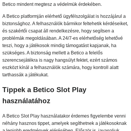
Betico mindent megtesz a védelmük érdekében.
A Betico platformján elérhető ügyfélszolgálat is hozzájárul a
biztonsághoz. A felhasználók bármikor feltehetik kérdéseiket,
és szakértői csapat áll rendelkezésre, hogy segítsen a
problémák megoldásában. A 24/7-es elérhetőség lehetővé
teszi, hogy a játékosok mindig támogatást kapjanak, ha
szükséges. A biztonság mellett a Betico a felelős
szerencsejátékra is nagy hangsúlyt fektet, ezért számos
eszközt kínál a felhasználók számára, hogy kontroll alatt
tarthassák a játékukat.
Tippek a Betico Slot Play
használatához
A Betico Slot Play használatakor érdemes figyelembe venni
néhány hasznos tippet, amelyek segíthetnek a játékosoknak
a legjobb eredmények elérésében. Először is, javasoljuk,