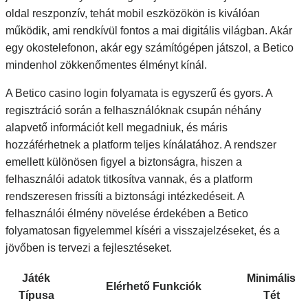
oldal reszponzív, tehát mobil eszközökön is kiválóan
működik, ami rendkívül fontos a mai digitális világban. Akár
egy okostelefonon, akár egy számítógépen játszol, a Betico
mindenhol zökkenőmentes élményt kínál.
A Betico casino login folyamata is egyszerű és gyors. A
regisztráció során a felhasználóknak csupán néhány
alapvető információt kell megadniuk, és máris
hozzáférhetnek a platform teljes kínálatához. A rendszer
emellett különösen figyel a biztonságra, hiszen a
felhasználói adatok titkosítva vannak, és a platform
rendszeresen frissíti a biztonsági intézkedéseit. A
felhasználói élmény növelése érdekében a Betico
folyamatosan figyelemmel kíséri a visszajelzéseket, és a
jövőben is tervezi a fejlesztéseket.
Játék
Minimális
Elérhető Funkciók
Típusa
Tét