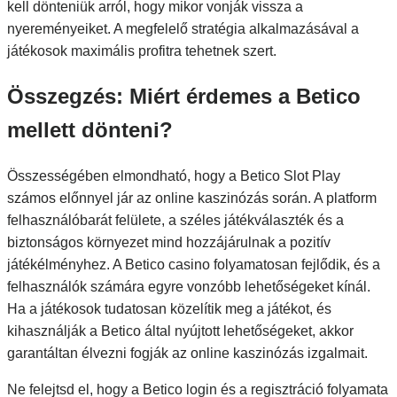
kell dönteniük arról, hogy mikor vonják vissza a
nyereményeiket. A megfelelő stratégia alkalmazásával a
játékosok maximális profitra tehetnek szert.
Összegzés: Miért érdemes a Betico
mellett dönteni?
Összességében elmondható, hogy a Betico Slot Play
számos előnnyel jár az online kaszinózás során. A platform
felhasználóbarát felülete, a széles játékválaszték és a
biztonságos környezet mind hozzájárulnak a pozitív
játékélményhez. A Betico casino folyamatosan fejlődik, és a
felhasználók számára egyre vonzóbb lehetőségeket kínál.
Ha a játékosok tudatosan közelítik meg a játékot, és
kihasználják a Betico által nyújtott lehetőségeket, akkor
garantáltan élvezni fogják az online kaszinózás izgalmait.
Ne felejtsd el, hogy a Betico login és a regisztráció folyamata