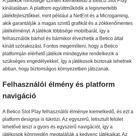
A játékok minősége szintén kiemelkedő a Betico Slot Play
kínálatában. A platform együttműködik a legismertebb
játékfejlesztőkkel, mint például a NetEnt és a Microgaming,
akik garantálják a magas szintű grafikát és a zökkenőmentes
játékélményt. A játékok többsége mobilbarát, így a
felhasználók bárhol és bármikor élvezhetik a Betico által
kínált szórakozást. Fontos megemlíteni, hogy a Betico
platformján elérhető játékok mindegyike rendelkezik a
szükséges engedélyekkel, így a játékosok biztosak lehetnek
abban, hogy biztonságos környezetben játszanak.
Felhasználói élmény és platform
navigáció
A Betico Slot Play felhasználói élménye kiemelkedő, és ezt a
platform designja is tükrözi. Az egyszerű, letisztult felület
lehetővé teszi a gyors és egyszerű navigációt, így a
játékosok könnyedén megtalálják a kedvenc játékaikat. Az