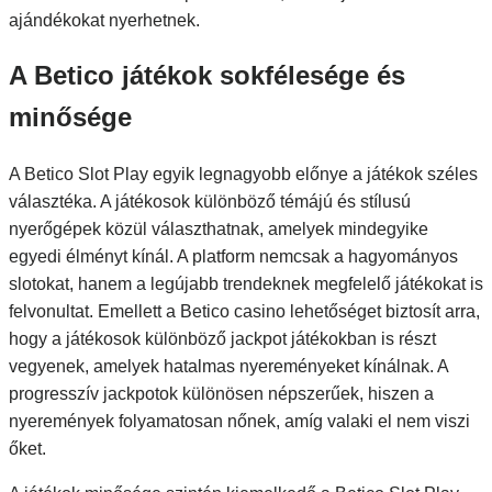
ajándékokat nyerhetnek.
A Betico játékok sokfélesége és
minősége
A Betico Slot Play egyik legnagyobb előnye a játékok széles
választéka. A játékosok különböző témájú és stílusú
nyerőgépek közül választhatnak, amelyek mindegyike
egyedi élményt kínál. A platform nemcsak a hagyományos
slotokat, hanem a legújabb trendeknek megfelelő játékokat is
felvonultat. Emellett a Betico casino lehetőséget biztosít arra,
hogy a játékosok különböző jackpot játékokban is részt
vegyenek, amelyek hatalmas nyereményeket kínálnak. A
progresszív jackpotok különösen népszerűek, hiszen a
nyeremények folyamatosan nőnek, amíg valaki el nem viszi
őket.