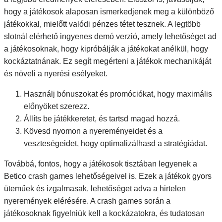
hogy a játékosok alaposan ismerkedjenek meg a különböző
játékokkal, mielőtt valódi pénzes tétet tesznek. A legtöbb
slotnál elérhető ingyenes demó verzió, amely lehetőséget ad
a játékosoknak, hogy kipróbálják a játékokat anélkül, hogy
kockáztatnának. Ez segít megérteni a játékok mechanikáját
és növeli a nyerési esélyeket.
Használj bónuszokat és promóciókat, hogy maximális
előnyöket szerezz.
Állíts be játékkeretet, és tartsd magad hozzá.
Kövesd nyomon a nyereményeidet és a
veszteségeidet, hogy optimalizálhasd a stratégiádat.
Továbbá, fontos, hogy a játékosok tisztában legyenek a
Betico crash games lehetőségeivel is. Ezek a játékok gyors
üteműek és izgalmasak, lehetőséget adva a hirtelen
nyeremények elérésére. A crash games során a
játékosoknak figyelniük kell a kockázatokra, és tudatosan