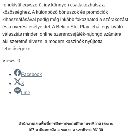
rendkívül egyszerű, így könnyen csatlakozhatsz a
közösséghez. A különböző bónuszok és promóciók
kihasználásával pedig még inkább fokozhatod a szórakozást
és a nyerési esélyeidet. A Betico Slot Play tehát egy kiváló
választás minden online szerencsejáték-rajongó számára,
aki szeretné élvezni a modern kaszinók nyújtotta
lehetőségeket.
Views: 0
Facebook
X
Line
สำนักงานเขตพื้นที่การศึกษาประถมศึกษานราธิวาส เขต ๓
167 ต.ตันหยงมัส อ.ระแงะ จ.นราธิวาส 96130