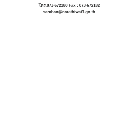
โทร.073-672180 Fax : 073-672182
saraban@narathiwat3.go.th