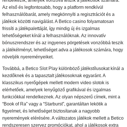
rendelkezik, amelyek vonzóvá teszik a játékosok számára.
Az első és legfontosabb, hogy a platform rendkívül
felhasználóbarát, amely megkönnyíti a regisztrációt és a
játékok közötti navigálást. A Betico casino folyamatosan
frissíti a játékpalettáját, így mindig új és izgalmas
lehetőségeket kínál a felhasználóknak. Az innovatív
bónuszrendszer és az ingyenes pörgetések vonzóbbá teszik
a játékélményt, lehetőséget adva a játékosok számára, hogy
növeljék nyereményeiket.
Továbbá, a Betico Slot Play különböző játékstílusokat kínál a
kezdőknek és a tapasztalt játékosoknak egyaránt. A
klasszikus nyerőgépek mellett modern video slotok is
elérhetőek, amelyek lenyűgöző grafikával és izgalmas
funkciókkal rendelkeznek. Az olyan népszerű címek, mint a
“Book of Ra” vagy a “Starburst”, garantáltan lekötik a
figyelmet, és lehetőséget biztosítanak a nagyobb
nyeremények elérésére. A változatos játékok mellett a Betico
rendszeresen szervez promóciókat, ahol a játékosok extra