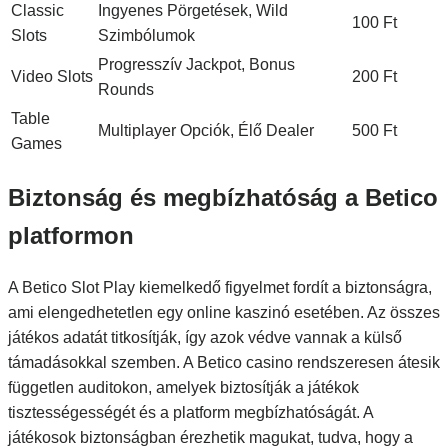
Classic
Ingyenes Pörgetések, Wild
100 Ft
Slots
Szimbólumok
Progresszív Jackpot, Bonus
Video Slots
200 Ft
Rounds
Table
Multiplayer Opciók, Élő Dealer
500 Ft
Games
Biztonság és megbízhatóság a Betico
platformon
A Betico Slot Play kiemelkedő figyelmet fordít a biztonságra,
ami elengedhetetlen egy online kaszinó esetében. Az összes
játékos adatát titkosítják, így azok védve vannak a külső
támadásokkal szemben. A Betico casino rendszeresen átesik
független auditokon, amelyek biztosítják a játékok
tisztességességét és a platform megbízhatóságát. A
játékosok biztonságban érezhetik magukat, tudva, hogy a