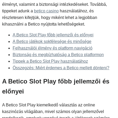
élményt, valamint a biztonsági intézkedéseket. Továbbá,
tippeket adunk a
betico casino
használatához, és
részletesen kifejtjük, hogy miként lehet a legjobban
kihasználni a Betico nyújtotta lehetőségeket.
A Betico Slot Play főbb jellemzői és előnyei
A Betico játékok sokfélesége és minősége
Felhasználói élmény és platform navigáció
Biztonság és megbízhatóság a Betico platformon
Tippek a Betico Slot Play használatához
Összegzés: Miért érdemes a Betico mellett dönteni?
A Betico Slot Play főbb jellemzői és
előnyei
A Betico Slot Play kiemelkedő választás az online
kaszinózás világában, mivel számos olyan jellemzővel