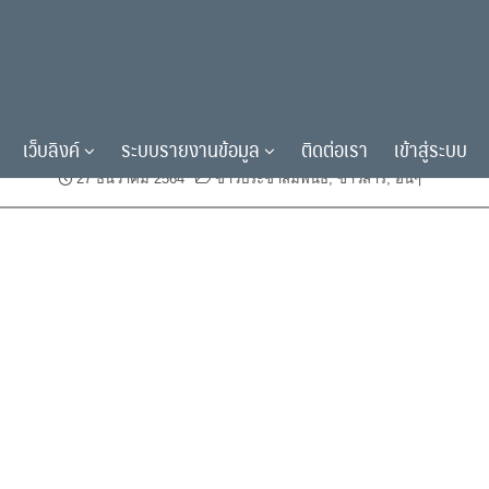
ลักสูตรอบรมออนไลน์การจัดการเรียนรู้
เว็บลิงค์
ระบบรายงานข้อมูล
ติดต่อเรา
เข้าสู่ระบบ
27 ธันวาคม 2564
ข่าวประชาสัมพันธ์
,
ข่าวสาร
,
อื่นๆ