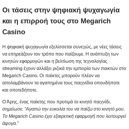
Οι τάσεις στην ψηφιακή ψυχαγωγία
και η επιρροή τους στο Megarich
Casino
Η ψηφιακή ψυχαγωγία εξελίσσεται συνεχώς, με νέες τάσεις
να επηρεάζουν τον τρόπο που παίζουμε. Η ανάπτυξη των
κινητών εφαρμογών και η βελτίωση της τεχνολογίας
streaming έχουν αλλάξει ριζικά την εμπειρία των παικτών στο
Megarich Casino. Οι παίκτες μπορούν πλέον να
απολαμβάνουν τα αγαπημένα τους παιχνίδια οπουδήποτε
και οποτεδήποτε.
Ο Άρης, ένας παίκτης που προτιμά το κινητό παιχνίδι,
σημείωσε:
“Αγαπώ την ευκολία του να παίζω στο κινητό μου.
Το Megarich Casino έχει εξαιρετική εφαρμογή που λειτουργεί
άψογα.”