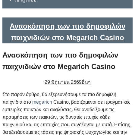
Ανασκόπηση των πιο δημοφιλών
παιχνιδιών στο Megarich Casino
Ανασκόπηση των πιο δημοφιλών
παιχνιδιών στο Megarich Casino
29 มิถุนายน 2569
อื่นๆ
Στο παρόν άρθρο, θα εξερευνήσουμε τα πιο δημοφιλή
παιχνίδια στο
megarich
Casino, βασιζόμενοι σε πραγματικές
εμπειρίες παικτών και αναλύσεις. Θα αναδείξουμε τις
προτιμήσεις των παικτών, τις δυνατές πτυχές κάθε
παιχνιδιού και τις επιτυχίες που συνδέονται με αυτά. Επίσης,
θα εξετάσουμε τις τάσεις της ψηφιακής ψυχαγωγίας και την