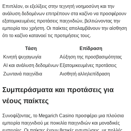
Επιπλέον, οι εξελίξεις στην τεχνητή νοημοσύνη και την
ανάλυση δεδομένων επιτρέπουν στα καζίνο να προσφέρουν
εξατομικευμένες προτάσεις παιχνιδιών, βελτιώνοντας την
εμπειρία του χρήστη. Οι παίκτες απολαμβάνουν την αίσθηση
ότι το καζίνο κατανοεί τις προτιμήσεις τους.
Τάση
Επίδραση
Κινητή ψυχαγωγία
Αύξηση της προσβασιμότητας
AI και ανάλυση δεδομένων
Εξατομικευμένες προτάσεις
Ζωντανά παιχνίδια
Αισθητή αλληλεπίδραση
Συμπεράσματα και προτάσεις για
νέους παίκτες
Συνοψίζοντας, το Megarich Casino προσφέρει μια πλούσια
εμπειρία παιχνιδιού με ποικιλία παιχνιδιών και μοναδικές
εμπειρίες. Οι παίκτες έχουν θετικές εντυπώσεις, με πολλές