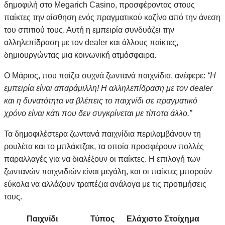
δημοφιλή στο Megarich Casino, προσφέροντας στους
παίκτες την αίσθηση ενός πραγματικού καζίνο από την άνεση
του σπιτιού τους. Αυτή η εμπειρία συνδυάζει την
αλληλεπίδραση με τον dealer και άλλους παίκτες,
δημιουργώντας μια κοινωνική ατμόσφαιρα.
Ο Μάριος, που παίζει συχνά ζωντανά παιχνίδια, ανέφερε:
“Η
εμπειρία είναι απαράμιλλη! Η αλληλεπίδραση με τον dealer
και η δυνατότητα να βλέπεις το παιχνίδι σε πραγματικό
χρόνο είναι κάτι που δεν συγκρίνεται με τίποτα άλλο.”
Τα δημοφιλέστερα ζωντανά παιχνίδια περιλαμβάνουν τη
ρουλέτα και το μπλάκτζακ, τα οποία προσφέρουν πολλές
παραλλαγές για να διαλέξουν οι παίκτες. Η επιλογή των
ζωντανών παιχνιδιών είναι μεγάλη, και οι παίκτες μπορούν
εύκολα να αλλάζουν τραπέζια ανάλογα με τις προτιμήσεις
τους.
Παιχνίδι
Τύπος
Ελάχιστο Στοίχημα