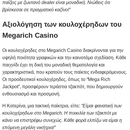
παίζεις με ζωντανό dealer είναι μοναδική. Νιώθεις ότι
βρίσκεσαι σε πραγματικό καζίνο!”
Αξιολόγηση των κουλοχέρηδων του
Megarich Casino
Οι κουλοχέρηδες στο Megarich Casino διακρίνονται για την
υψηλή ποιότητα γραφικών και την καινοτόμο σχεδίαση. Κάθε
παιχνίδι έχει τη δική του μοναδική θεματολογία και
χαρακτηριστικά, που κρατούν τους παίκτες ενδιαφερόμενους.
Οι προοδευτικοί κουλοχέρηδες, όπως το “Mega Rich
Jackpot”, προσφέρουν τεράστια τζακπότ, που δημιουργούν
ενθουσιασμό και προσμονή.
Η Κατερίνα, μια τακτική παίκτρια, είπε:
“Είμαι φανατική των
κουλοχέρηδων στο Megarich. Η ποικιλία των τζακπότ με
κάνει να επιστρέφω συνεχώς. Κάθε φορά ελπίζω να είμαι η
επόμενη μεγάλη νικήτρια!”