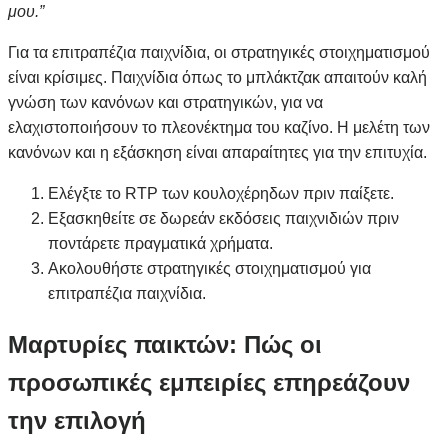
μου.”
Για τα επιτραπέζια παιχνίδια, οι στρατηγικές στοιχηματισμού
είναι κρίσιμες. Παιχνίδια όπως το μπλάκτζακ απαιτούν καλή
γνώση των κανόνων και στρατηγικών, για να
ελαχιστοποιήσουν το πλεονέκτημα του καζίνο. Η μελέτη των
κανόνων και η εξάσκηση είναι απαραίτητες για την επιτυχία.
Ελέγξτε το RTP των κουλοχέρηδων πριν παίξετε.
Εξασκηθείτε σε δωρεάν εκδόσεις παιχνιδιών πριν
ποντάρετε πραγματικά χρήματα.
Ακολουθήστε στρατηγικές στοιχηματισμού για
επιτραπέζια παιχνίδια.
Μαρτυρίες παικτών: Πώς οι
προσωπικές εμπειρίες επηρεάζουν
την επιλογή