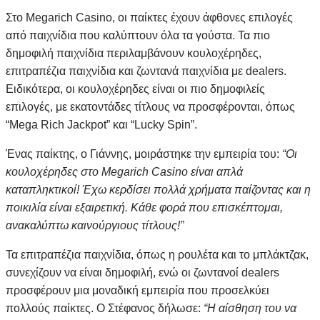
Στο Megarich Casino, οι παίκτες έχουν άφθονες επιλογές
από παιχνίδια που καλύπτουν όλα τα γούστα. Τα πιο
δημοφιλή παιχνίδια περιλαμβάνουν κουλοχέρηδες,
επιτραπέζια παιχνίδια και ζωντανά παιχνίδια με dealers.
Ειδικότερα, οι κουλοχέρηδες είναι οι πιο δημοφιλείς
επιλογές, με εκατοντάδες τίτλους να προσφέρονται, όπως
“Mega Rich Jackpot” και “Lucky Spin”.
Ένας παίκτης, ο Γιάννης, μοιράστηκε την εμπειρία του:
“Οι
κουλοχέρηδες στο Megarich Casino είναι απλά
καταπληκτικοί! Έχω κερδίσει πολλά χρήματα παίζοντας και η
ποικιλία είναι εξαιρετική. Κάθε φορά που επισκέπτομαι,
ανακαλύπτω καινούργιους τίτλους!”
Τα επιτραπέζια παιχνίδια, όπως η ρουλέτα και το μπλάκτζακ,
συνεχίζουν να είναι δημοφιλή, ενώ οι ζωντανοί dealers
προσφέρουν μια μοναδική εμπειρία που προσελκύει
πολλούς παίκτες. Ο Στέφανος δήλωσε:
“Η αίσθηση του να