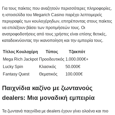
Για τους παίκτες που αναζητούν περισσότερες πληροφορίες,
η ιστοσελίδα του Megarich Casino παρέχει λεπτομερείς
περιγραφές των κουλοχέρηδων, επιτρέποντας στους παίκτες
να επιλέξουν βάσει των προτιμήσεών τους. Οι
ανατροφοδοτήσεις από τους χρήστες είναι επίσης θετικές,
καταδεικνύοντας την ικανοποίηση και την εμπειρία τους.
Τίτλος Κουλοχέρη
Τύπος
Τζακπότ
Mega Rich Jackpot
Προοδευτικός
1.000.000€+
Lucky Spin
Κλασικός
50.000€
Fantasy Quest
Θεματικός
100.000€
Παιχνίδια καζίνο με ζωντανούς
dealers: Μια μοναδική εμπειρία
Τα ζωντανά παιχνίδια με dealers έχουν γίνει ολοένα και πιο