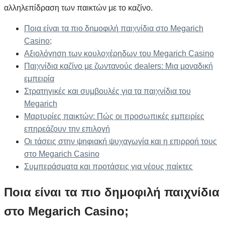
αλληλεπίδραση των παικτών με το καζίνο.
Ποια είναι τα πιο δημοφιλή παιχνίδια στο Megarich
Casino;
Αξιολόγηση των κουλοχέρηδων του Megarich Casino
Παιχνίδια καζίνο με ζωντανούς dealers: Μια μοναδική
εμπειρία
Στρατηγικές και συμβουλές για τα παιχνίδια του
Megarich
Μαρτυρίες παικτών: Πώς οι προσωπικές εμπειρίες
επηρεάζουν την επιλογή
Οι τάσεις στην ψηφιακή ψυχαγωγία και η επιρροή τους
στο Megarich Casino
Συμπεράσματα και προτάσεις για νέους παίκτες
Ποια είναι τα πιο δημοφιλή παιχνίδια
στο Megarich Casino;