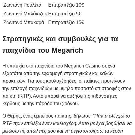
Ζωντανή Ρουλέτα
Επιτραπέζιο
10€
Ζωντανό Μπλάκτζακ
Επιτραπέζιο
5€
Ζωντανό Μπακαρά
Επιτραπέζιο
15€
Στρατηγικές και συμβουλές για τα
παιχνίδια του Megarich
Η επιτυχία στα παιχνίδια του Megarich Casino συχνά
εξαρτάται από την εφαρμογή στρατηγικών και καλών
πρακτικών. Για τους κουλοχέρηδες, οι παίκτες προτείνουν
την επιλογή παιχνιδιών με υψηλό ποσοστό επιστροφής στον
παίκτη (RTP). Αυτό μπορεί να αυξήσει τις πιθανότητες
κέρδους με την πάροδο του χρόνου.
Ο Θέμης, ένας έμπειρος παίκτης, δήλωσε:
“Πάντα ελέγχω το
RTP πριν επιλέξω έναν κουλοχέρη. Αυτό με έχει βοηθήσει να
μειώσω τις απώλειές μου και να μεγιστοποιήσω τα κέρδη