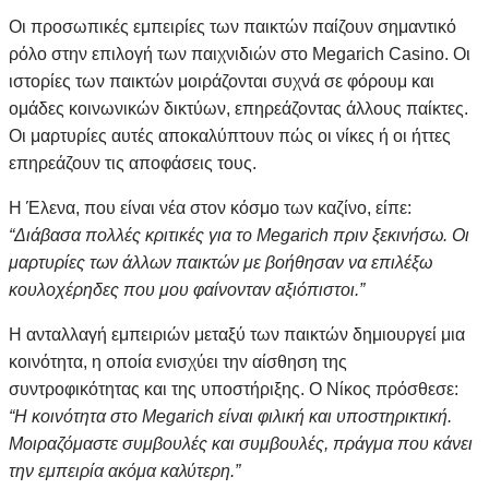
Οι προσωπικές εμπειρίες των παικτών παίζουν σημαντικό
ρόλο στην επιλογή των παιχνιδιών στο Megarich Casino. Οι
ιστορίες των παικτών μοιράζονται συχνά σε φόρουμ και
ομάδες κοινωνικών δικτύων, επηρεάζοντας άλλους παίκτες.
Οι μαρτυρίες αυτές αποκαλύπτουν πώς οι νίκες ή οι ήττες
επηρεάζουν τις αποφάσεις τους.
Η Έλενα, που είναι νέα στον κόσμο των καζίνο, είπε:
“Διάβασα πολλές κριτικές για το Megarich πριν ξεκινήσω. Οι
μαρτυρίες των άλλων παικτών με βοήθησαν να επιλέξω
κουλοχέρηδες που μου φαίνονταν αξιόπιστοι.”
Η ανταλλαγή εμπειριών μεταξύ των παικτών δημιουργεί μια
κοινότητα, η οποία ενισχύει την αίσθηση της
συντροφικότητας και της υποστήριξης. Ο Νίκος πρόσθεσε:
“Η κοινότητα στο Megarich είναι φιλική και υποστηρικτική.
Μοιραζόμαστε συμβουλές και συμβουλές, πράγμα που κάνει
την εμπειρία ακόμα καλύτερη.”