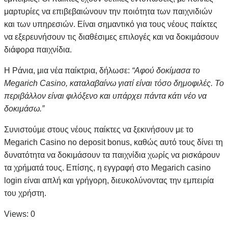
μαρτυρίες να επιβεβαιώνουν την ποιότητα των παιχνιδιών
και των υπηρεσιών. Είναι σημαντικό για τους νέους παίκτες
να εξερευνήσουν τις διαθέσιμες επιλογές και να δοκιμάσουν
διάφορα παιχνίδια.
Η Ράνια, μια νέα παίκτρια, δήλωσε:
“Αφού δοκίμασα το
Megarich Casino, καταλαβαίνω γιατί είναι τόσο δημοφιλές. Το
περιβάλλον είναι φιλόξενο και υπάρχει πάντα κάτι νέο να
δοκιμάσω.”
Συνιστούμε στους νέους παίκτες να ξεκινήσουν με το
Megarich Casino no deposit bonus, καθώς αυτό τους δίνει τη
δυνατότητα να δοκιμάσουν τα παιχνίδια χωρίς να ρισκάρουν
τα χρήματά τους. Επίσης, η εγγραφή στο Megarich casino
login είναι απλή και γρήγορη, διευκολύνοντας την εμπειρία
του χρήστη.
Views: 0