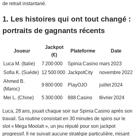
de retrait instantané.
1. Les histoires qui ont tout changé :
portraits de gagnants récents
Jackpot
Joueur
Plateforme
Date
(€)
Luca M. (Italie)
7 200 000
Spinia Casino
mars 2023
Sofia K. (Suède)
12 500 000
JackpotCity
novembre 2022
Ahmed B.
9 800 000
PlayOJO
juillet 2024
(Maroc)
Mei L. (Chine)
5 300 000
888 Casino
février 2024
Luca, 28 ans, jouait chaque soir sur Spinia Casino après son
travail. Sa routine consistait en 30 minutes de spins sur le
slot « Mega Moolah », un jeu réputé pour son jackpot
progressif. Il ne suivait aucune stratégie particulière, misant