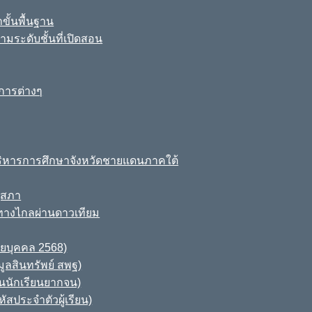
ขั้นพื้นฐาน
มระดับชั้นที่เปิดสอน
การต่างๆ
ิหารการศึกษาจังหวัดชายแดนภาคใต้
ุสภา
ทางไกลผ่านดาวเทียม
ายบุคคล 2568)
ูลสินทรัพย์ สพฐ)
านนักเรียนยากจน)
สประจำตัวผู้เรียน)