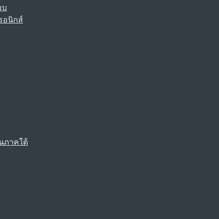
อบ
รอนิกส์
นภาคใต้