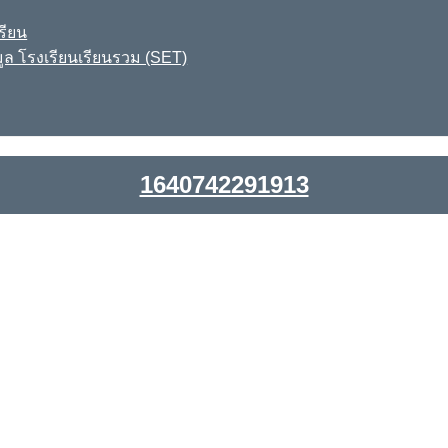
รียน
ูล โรงเรียนเรียนรวม (SET)
1640742291913